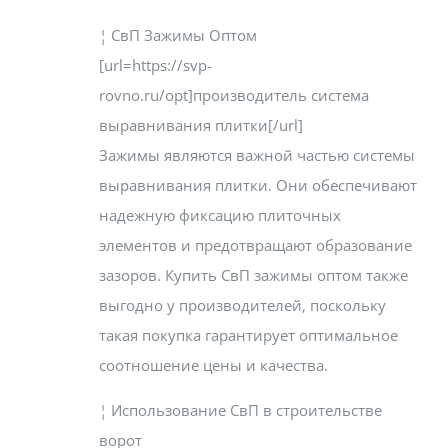
¦ СвП Зажимы Оптом
[url=https://svp-
rovno.ru/opt]производитель система
выравнивания плитки[/url]
Зажимы являются важной частью системы
выравнивания плитки. Они обеспечивают
надежную фиксацию плиточных
элементов и предотвращают образование
зазоров. Купить СвП зажимы оптом также
выгодно у производителей, поскольку
такая покупка гарантирует оптимальное
соотношение цены и качества.
¦ Использование СвП в строительстве
ворот