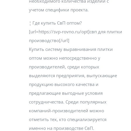
необходимого количества изделий с
учетом специфики проекта.
¦ Где купить СвП оптом?
[url=https://svp-rovno.ru/opt]свп для плитки
производство[/url]
Купить систему выравнивания плитки
оптом можно непосредственно у
производителей, среди которых
выделяются предприятия, выпускающие
продукцию высокого качества и
предлагающие выгодные условия
сотрудничества. Среди популярных
компаний-производителей можно
отметить тех, кто специализируется
именно на производстве СвП.