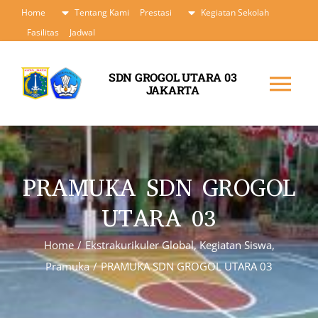
Skip
Home
Tentang Kami
Prestasi
Kegiatan Sekolah
to
Fasilitas
Jadwal
content
SDN GROGOL UTARA 03
JAKARTA
Tog
Nav
Home
PRAMUKA SDN GROGOL
Tentang Kami
UTARA 03
Prestasi
Home
/
Ekstrakurikuler Global
,
Kegiatan Siswa
,
Pramuka
/
PRAMUKA SDN GROGOL UTARA 03
Kegiatan Sekolah