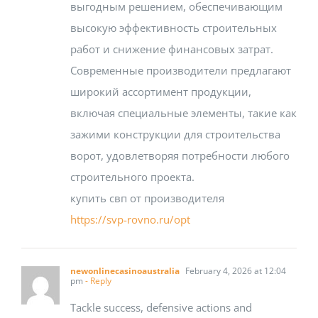
выгодным решением, обеспечивающим
высокую эффективность строительных
работ и снижение финансовых затрат.
Современные производители предлагают
широкий ассортимент продукции,
включая специальные элементы, такие как
зажими конструкции для строительства
ворот, удовлетворяя потребности любого
строительного проекта.
купить свп от производителя
https://svp-rovno.ru/opt
newonlinecasinoaustralia
February 4, 2026 at 12:04
pm
- Reply
Tackle success, defensive actions and