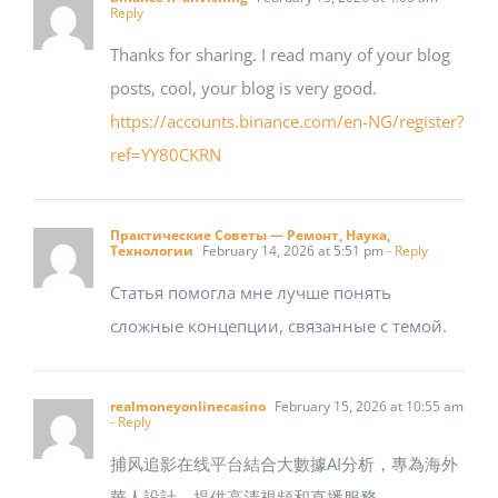
Reply
Thanks for sharing. I read many of your blog
posts, cool, your blog is very good.
https://accounts.binance.com/en-NG/register?
ref=YY80CKRN
Практические Советы — Ремонт, Наука,
Технологии
February 14, 2026 at 5:51 pm
- Reply
Статья помогла мне лучше понять
сложные концепции, связанные с темой.
realmoneyonlinecasino
February 15, 2026 at 10:55 am
- Reply
捕风追影在线平台結合大數據AI分析，專為海外
華人設計，提供高清視頻和直播服務。