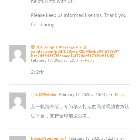
helpful info with us.
Please keep us informed like this. Thank you
for sharing.
🤯 SEX tonight. Message me 👉🏽
yandex.com/poll/UL3yvwR5LM6wboX9ibTVrW?
hs=2d55d267f5eaaae14f77dac517939c61& 🤯
February 17, 2026 at 1:25 am
- Reply
2x2ffr
小宝影视video
February 17, 2026 at 10:14 pm
- Reply
艾一帆海外版，专为华人打造的高清视频官方认
证平台，支持全球加速观看。
https://rpgdom.ru/
February 18, 2026 at 12:21 am
-