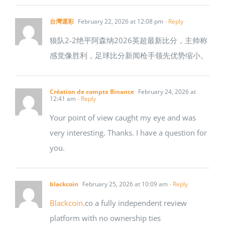
台灣運彩
February 22, 2026 at 12:08 pm
- Reply
狼队2-2绝平阿森纳2026英超最新比分，主帅称
感觉像胜利，足球比分新闻枪手领先优势缩小。
Création de compte Binance
February 24, 2026 at
12:41 am
- Reply
Your point of view caught my eye and was
very interesting. Thanks. I have a question for
you.
blackcoin
February 25, 2026 at 10:09 am
- Reply
Blackcoin
.co a fully independent review
platform with no ownership ties