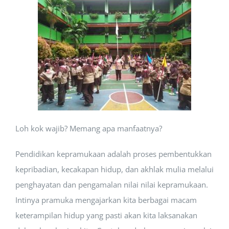
Loh kok wajib? Memang apa manfaatnya?
Pendidikan kepramukaan adalah proses pembentukkan
kepribadian, kecakapan hidup, dan akhlak mulia melalui
penghayatan dan pengamalan nilai nilai kepramukaan.
Intinya pramuka mengajarkan kita berbagai macam
keterampilan hidup yang pasti akan kita laksanakan