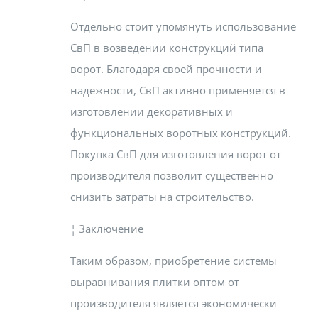
Отдельно стоит упомянуть использование
СвП в возведении конструкций типа
ворот. Благодаря своей прочности и
надежности, СвП активно применяется в
изготовлении декоративных и
функциональных воротных конструкций.
Покупка СвП для изготовления ворот от
производителя позволит существенно
снизить затраты на строительство.
¦ Заключение
Таким образом, приобретение системы
выравнивания плитки оптом от
производителя является экономически