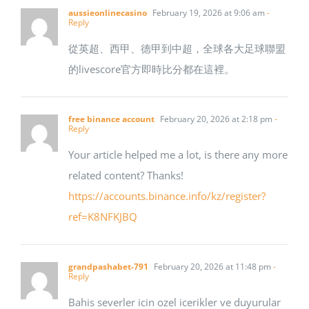
aussieonlinecasino
February 19, 2026 at 9:06 am
-
Reply
從英超、西甲、德甲到中超，全球各大足球聯盟
的livescore官方即時比分都在這裡。
free binance account
February 20, 2026 at 2:18 pm
-
Reply
Your article helped me a lot, is there any more
related content? Thanks!
https://accounts.binance.info/kz/register?
ref=K8NFKJBQ
grandpashabet-791
February 20, 2026 at 11:48 pm
-
Reply
Bahis severler icin ozel icerikler ve duyurular