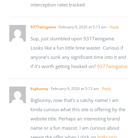
interception rates tracked
9377wingame
February 9, 2026 at 5:13 am
- Reply
Sup, just stumbled upon 9377wingame.
Looks like a fun little time waster. Curious if
anyone’s sunk any significant time into it and
if it’s worth getting hooked on?
9377wingame
bigbunny
February 9, 2026 at 5:13 am
- Reply
Bigbunny, now that’s a catchy name! I am
kinda curious what this site is offering by the
website title. Perhaps an interesting brand
name or a fun mascot. I am curious about
seeing the offer when I click on
bigbunny
.