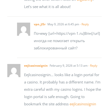
Let’s see what it is all about!
vpn_jlSr
May 9, 2026 at 6:45 pm
- Reply
Почему [url=https://vpn-1.ru]Впн[/url]
иногда не помогает открыть
заблокированный сайт?
eejlcasinosignin
February 9, 2026 at 5:13 am
- Reply
Eejlcasinosignin… looks like a login portal for
a casino. It probably has a different name. I’m
extra careful with my casino logins. I hope the
login portal is safe enough. Going to
bookmark the site address
eejlcasinosignin