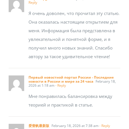
Reply
Я очень доволен, что прочитал эту статью.
Она оказалась настоящим открытием для
меня. Информация была представлена в
увлекательной и понятной форме, и я
получил много новых знаний. Спасибо
автору за такое удивительное чтение!
Первый новостной портал России - Последние
новости в России и мире за 24 часа
February 18,
2026 at 1:18 am
- Reply
Мне понравилась балансировка между
теорией и практикой в статье.
爱壹帆最新版
February 18, 2026 at 7:38 am
- Reply