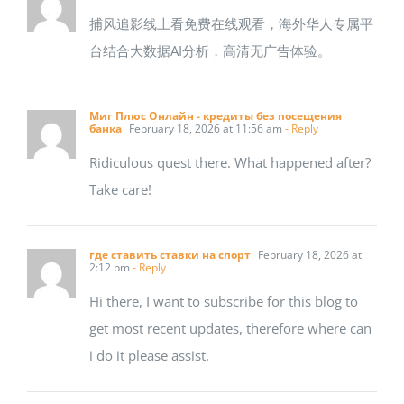
捕风追影线上看免费在线观看，海外华人专属平
台结合大数据AI分析，高清无广告体验。
Миг Плюс Онлайн - кредиты без посещения
банка
February 18, 2026 at 11:56 am
- Reply
Ridiculous quest there. What happened after?
Take care!
где ставить ставки на спорт
February 18, 2026 at
2:12 pm
- Reply
Hi there, I want to subscribe for this blog to
get most recent updates, therefore where can
i do it please assist.