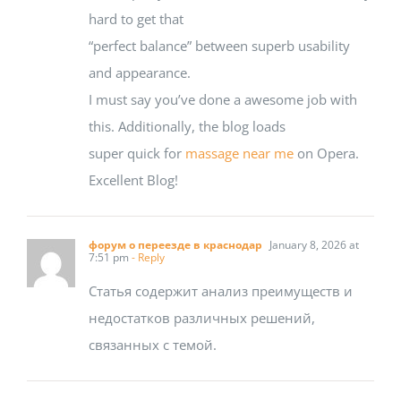
hard to get that
“perfect balance” between superb usability
and appearance.
I must say you’ve done a awesome job with
this. Additionally, the blog loads
super quick for
massage near me
on Opera.
Excellent Blog!
форум о переезде в краснодар
January 8, 2026 at
7:51 pm
- Reply
Статья содержит анализ преимуществ и
недостатков различных решений,
связанных с темой.