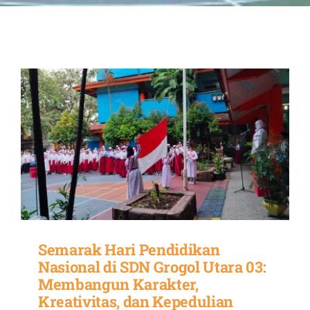
Fasilitas
Jadwal
Semarak Hari Pendidikan
Nasional di SDN Grogol Utara 03:
Membangun Karakter,
Kreativitas, dan Kepedulian