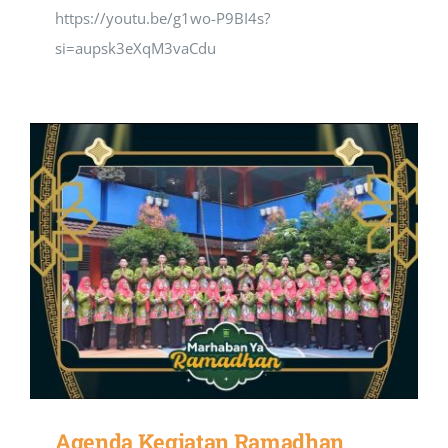
https://youtu.be/g1wo-P9BI4s?
si=aupsk3eXqM3vaCdu
Agenda Kegiatan Ramadhan