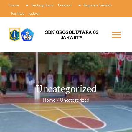
Skip
Home
Tentang Kami
Prestasi
Kegiatan Sekolah
to
Fasilitas
Jadwal
content
SDN GROGOL UTARA 03
JAKARTA
Tog
Nav
Home
Tentang Kami
Uncategorized
Prestasi
Home
/
Uncategorized
Kegiatan Sekolah